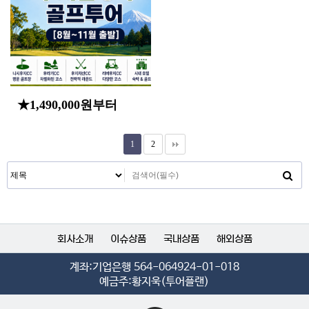
회사소개
이슈상품
국내상품
해외상품
계좌:기업은행 564-064924-01-018
예금주:황지욱(투어플랜)