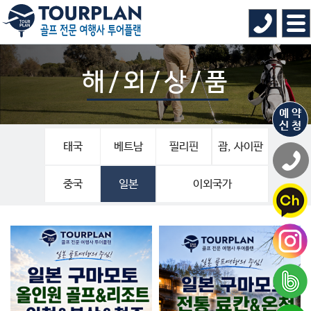
해/외/상/품
예 약
신 청
태국
베트남
필리핀
괌, 사이판
중국
일본
이외국가